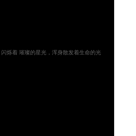
，闪烁着 璀璨的星光，浑身散发着生命的光