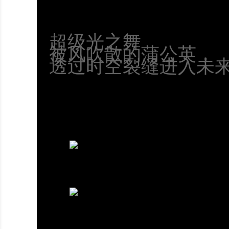
超级光之舞
被风吹散的蒲公英，
透过时空裂缝进入未